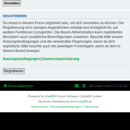
REGISTRIEREN
Du musst in diesem Forum registriert sein, um dich anmelden zu können. Die
Registrierung ist in wenigen Augenblicken erledigt und ermöglicht dir, auf
weitere Funktionen zuzugreifen. Die Board-Administration kann registrierten
Benutzern auch zusätzliche Berechtigungen zuweisen. Beachte bitte unsere
Nutzungsbedingungen und die verwandten Regelungen, bevor du dich
registrierst. Bitte beachte auch die jeweiligen Forenregeln, wenn du dich in
diesem Board bewegst.
Nutzungsbedingungen
|
Datenschutzerklärung
Registrieren
Foren-Übersicht
Alle Zeiten sind
UTC+02:00
Powered by
phpBB
® Forum Software © phpBB Limited
Deutsche Übersetzung durch
phpBB.de
Datenschutz
|
Nutzungsbedingungen
|
Impressum