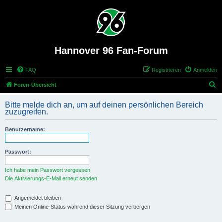
Hannover 96 Fan-Forum
FAQ
Registrieren
Anmelden
S
Foren-Übersicht
u
Bitte melde dich an, um auf deinen persönlichen Bereich
c
zuzugreifen.
h
Benutzername:
e
Passwort:
Ich habe mein Passwort vergessen
Die Aktivierungs-E-Mail erneut senden
Angemeldet bleiben
Meinen Online-Status während dieser Sitzung verbergen