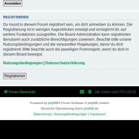
REGISTRIEREN
Du musst in diesem Forum registriert sein, um dich anmelden zu können. Die
Registrierung ist in wenigen Augenblicken erledigt und ermöglicht dir, auf
weitere Funktionen zuzugreifen. Die Board-Administration kann registrierten
Benutzern auch zusätzliche Berechtigungen zuweisen. Beachte bitte unsere
Nutzungsbedingungen und die verwandten Regelungen, bevor du dich
registrierst. Bitte beachte auch die jeweiligen Forenregeln, wenn du dich in
diesem Board bewegst.
Nutzungsbedingungen
|
Datenschutzerklärung
Registrieren
Foren-Übersicht
Alle Zeiten sind
UTC+02:00
Powered by
phpBB
® Forum Software © phpBB Limited
Deutsche Übersetzung durch
phpBB.de
Datenschutz
|
Nutzungsbedingungen
|
Impressum