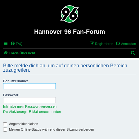
Hannover 96 Fan-Forum
FAQ
Registrieren
Anmelden
S
Foren-Übersicht
u
Bitte melde dich an, um auf deinen persönlichen Bereich
c
zuzugreifen.
h
Benutzername:
e
Passwort:
Ich habe mein Passwort vergessen
Die Aktivierungs-E-Mail erneut senden
Angemeldet bleiben
Meinen Online-Status während dieser Sitzung verbergen