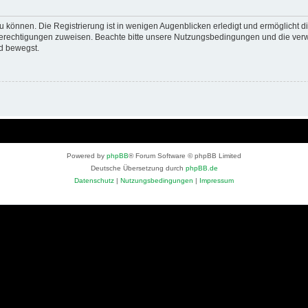
 können. Die Registrierung ist in wenigen Augenblicken erledigt und ermöglicht di
 Berechtigungen zuweisen. Beachte bitte unsere Nutzungsbedingungen und die verwa
d bewegst.
Powered by
phpBB
® Forum Software © phpBB Limited
Deutsche Übersetzung durch
phpBB.de
Datenschutz
|
Nutzungsbedingungen
|
Impressum