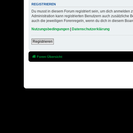
REGISTRIEREN
Du musst in diesem Forum registriert sein, um dich anmelden zu
Administration kann registrierten Benutzern auch zusätzliche
auch die jeweiligen Forenregeln, wenn du dich in diesem Boar
Nutzungsbedingungen
|
Datenschutzerklärung
Registrieren
Foren-Übersicht