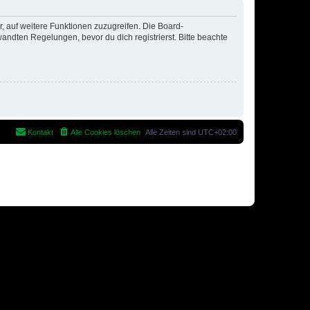
r, auf weitere Funktionen zuzugreifen. Die Board-
ndten Regelungen, bevor du dich registrierst. Bitte beachte
Kontakt
Alle Cookies löschen
Alle Zeiten sind
UTC+02:00