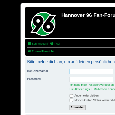
Hannover 96 Fan-For
Schnellzugriff
FAQ
Foren-Übersicht
Bitte melde dich an, um auf deinen persönlichen
Benutzername:
Passwort:
Ich habe mein Passwort vergessen
Die Aktivierungs-E-Mail erneut send
Angemeldet bleiben
Meinen Online-Status während d