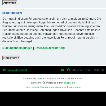
REGISTRIEREN
Du musst in diesem Forum registriert sein, um dich anmelden zu können. Die
Registrierung ist in wenigen Augenblicken erledigt und ermöglicht dir, auf
weitere Funktionen zuzugreifen. Die Board-Administration kann registrierten
Benutzern auch zusätzliche Berechtigungen zuweisen. Beachte bitte unsere
Nutzungsbedingungen und die verwandten Regelungen, bevor du dich
registrierst. Bitte beachte auch die jeweiligen Forenregeln, wenn du dich in
diesem Board bewegst.
Nutzungsbedingungen
|
Datenschutzerklärung
Registrieren
Foren-Übersicht
Alle Zeiten sind
UTC+02:00
Powered by
phpBB
® Forum Software © phpBB Limited
Deutsche Übersetzung durch
phpBB.de
Datenschutz
|
Nutzungsbedingungen
|
Impressum