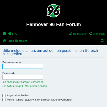
Hannover 96 Fan-Forum
FAQ
Registrieren
Anmelden
S
Foren-Übersicht
u
Bitte melde dich an, um auf deinen persönlichen Bereich
c
zuzugreifen.
h
Benutzername:
e
Passwort:
Ich habe mein Passwort vergessen
Die Aktivierungs-E-Mail erneut senden
Angemeldet bleiben
Meinen Online-Status während dieser Sitzung verbergen