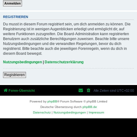
REGISTRIEREN
Du musst in diesem Forum registriert sein, um dich anmelden zu können. Die
Registrierung ist in wenigen Augenblicken erledigt und ermöglicht dir, auf
weitere Funktionen zuzugreifen. Die Board-Administration kann registrierten
Benutzern auch zusätzliche Berechtigungen zuweisen. Beachte bitte unsere
Nutzungsbedingungen und die verwandten Regelungen, bevor du dich
registrierst. Bitte beachte auch die jeweiligen Forenregeln, wenn du dich in
diesem Board bewegst.
Nutzungsbedingungen
|
Datenschutzerklärung
Registrieren
Foren-Übersicht
Alle Zeiten sind
UTC+02:00
Powered by
phpBB
® Forum Software © phpBB Limited
Deutsche Übersetzung durch
phpBB.de
Datenschutz
|
Nutzungsbedingungen
|
Impressum