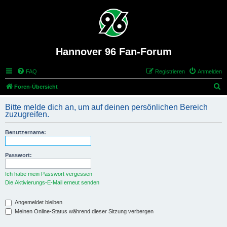
Hannover 96 Fan-Forum
FAQ
Registrieren
Anmelden
S
Foren-Übersicht
u
Bitte melde dich an, um auf deinen persönlichen Bereich
c
zuzugreifen.
h
Benutzername:
e
Passwort:
Ich habe mein Passwort vergessen
Die Aktivierungs-E-Mail erneut senden
Angemeldet bleiben
Meinen Online-Status während dieser Sitzung verbergen