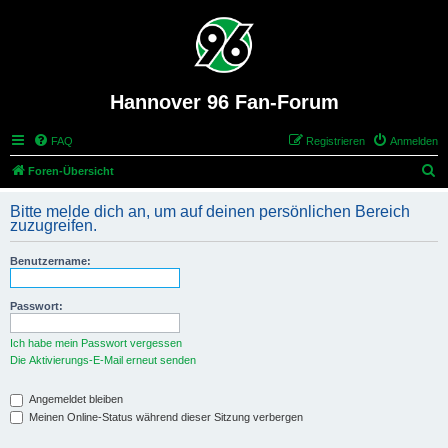
Hannover 96 Fan-Forum
FAQ
Registrieren
Anmelden
S
Foren-Übersicht
u
Bitte melde dich an, um auf deinen persönlichen Bereich
c
zuzugreifen.
h
Benutzername:
e
Passwort:
Ich habe mein Passwort vergessen
Die Aktivierungs-E-Mail erneut senden
Angemeldet bleiben
Meinen Online-Status während dieser Sitzung verbergen