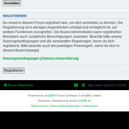
REGISTRIEREN
Du musst in diesem Forum registriert sein, um dich anmelden zu können. Die
Registrierung ist in wenigen Augenblicken erledigt und ermöglicht dir, auf
weitere Funktionen zuzugreifen. Die Board-Administration kann registrierten
Benutzern auch zusätzliche Berechtigungen zuweisen. Beachte bitte unsere
Nutzungsbedingungen und die verwandten Regelungen, bevor du dich
registrierst. Bitte beachte auch die jeweiligen Forenregeln, wenn du dich in
diesem Board bewegst.
Nutzungsbedingungen
|
Datenschutzerklärung
Registrieren
Foren-Übersicht
Alle Zeiten sind
UTC+02:00
Powered by
phpBB
® Forum Software © phpBB Limited
Deutsche Übersetzung durch
phpBB.de
Datenschutz
|
Nutzungsbedingungen
|
Impressum