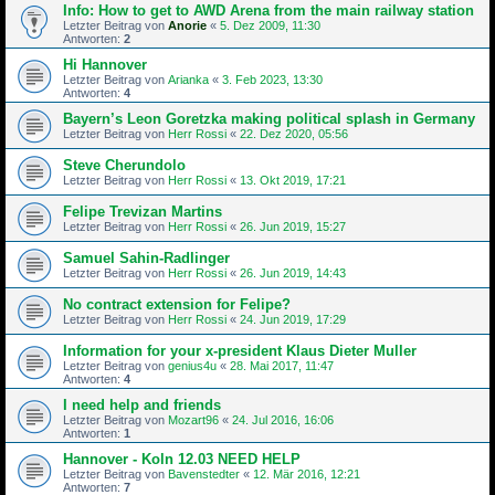
Info: How to get to AWD Arena from the main railway station
Letzter Beitrag von
Anorie
«
5. Dez 2009, 11:30
Antworten:
2
Hi Hannover
Letzter Beitrag von
Arianka
«
3. Feb 2023, 13:30
Antworten:
4
Bayern’s Leon Goretzka making political splash in Germany
Letzter Beitrag von
Herr Rossi
«
22. Dez 2020, 05:56
Steve Cherundolo
Letzter Beitrag von
Herr Rossi
«
13. Okt 2019, 17:21
Felipe Trevizan Martins
Letzter Beitrag von
Herr Rossi
«
26. Jun 2019, 15:27
Samuel Sahin-Radlinger
Letzter Beitrag von
Herr Rossi
«
26. Jun 2019, 14:43
No contract extension for Felipe?
Letzter Beitrag von
Herr Rossi
«
24. Jun 2019, 17:29
Information for your x-president Klaus Dieter Muller
Letzter Beitrag von
genius4u
«
28. Mai 2017, 11:47
Antworten:
4
I need help and friends
Letzter Beitrag von
Mozart96
«
24. Jul 2016, 16:06
Antworten:
1
Hannover - Koln 12.03 NEED HELP
Letzter Beitrag von
Bavenstedter
«
12. Mär 2016, 12:21
Antworten:
7