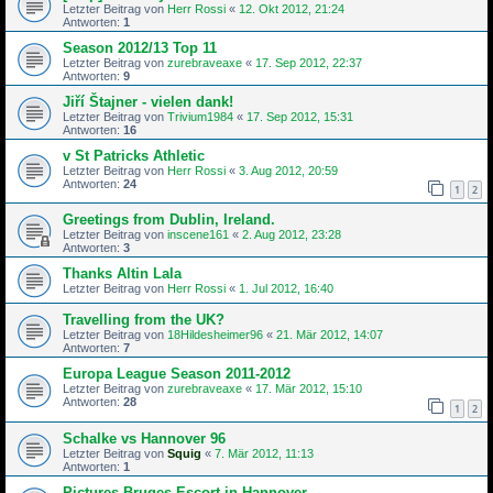
Letzter Beitrag von
Herr Rossi
«
12. Okt 2012, 21:24
Antworten:
1
Season 2012/13 Top 11
Letzter Beitrag von
zurebraveaxe
«
17. Sep 2012, 22:37
Antworten:
9
Jiří Štajner - vielen dank!
Letzter Beitrag von
Trivium1984
«
17. Sep 2012, 15:31
Antworten:
16
v St Patricks Athletic
Letzter Beitrag von
Herr Rossi
«
3. Aug 2012, 20:59
Antworten:
24
1
2
Greetings from Dublin, Ireland.
Letzter Beitrag von
inscene161
«
2. Aug 2012, 23:28
Antworten:
3
Thanks Altin Lala
Letzter Beitrag von
Herr Rossi
«
1. Jul 2012, 16:40
Travelling from the UK?
Letzter Beitrag von
18Hildesheimer96
«
21. Mär 2012, 14:07
Antworten:
7
Europa League Season 2011-2012
Letzter Beitrag von
zurebraveaxe
«
17. Mär 2012, 15:10
Antworten:
28
1
2
Schalke vs Hannover 96
Letzter Beitrag von
Squig
«
7. Mär 2012, 11:13
Antworten:
1
Pictures Bruges Escort in Hannover