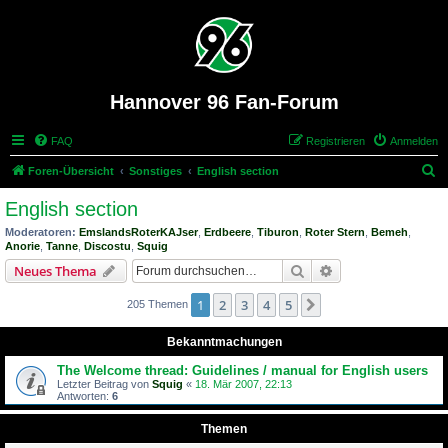
Hannover 96 Fan-Forum
FAQ
Registrieren
Anmelden
S
Foren-Übersicht
Sonstiges
English section
u
English section
c
Moderatoren:
EmslandsRoterKAJser
,
Erdbeere
,
Tiburon
,
Roter Stern
,
Bemeh
,
h
Anorie
,
Tanne
,
Discostu
,
Squig
e
Suche
Erweiterte Suche
Neues Thema
1
2
3
4
5
Nächste
205 Themen
Bekanntmachungen
The Welcome thread: Guidelines / manual for English users
Letzter Beitrag von
Squig
«
18. Mär 2007, 22:13
Antworten:
6
Themen