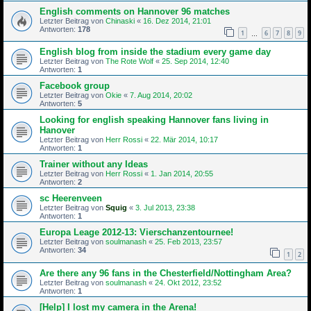
English comments on Hannover 96 matches
Letzter Beitrag von
Chinaski
«
16. Dez 2014, 21:01
Antworten:
178
1
6
7
8
9
…
English blog from inside the stadium every game day
Letzter Beitrag von
The Rote Wolf
«
25. Sep 2014, 12:40
Antworten:
1
Facebook group
Letzter Beitrag von
Okie
«
7. Aug 2014, 20:02
Antworten:
5
Looking for english speaking Hannover fans living in
Hanover
Letzter Beitrag von
Herr Rossi
«
22. Mär 2014, 10:17
Antworten:
1
Trainer without any Ideas
Letzter Beitrag von
Herr Rossi
«
1. Jan 2014, 20:55
Antworten:
2
sc Heerenveen
Letzter Beitrag von
Squig
«
3. Jul 2013, 23:38
Antworten:
1
Europa Leage 2012-13: Vierschanzentournee!
Letzter Beitrag von
soulmanash
«
25. Feb 2013, 23:57
Antworten:
34
1
2
Are there any 96 fans in the Chesterfield/Nottingham Area?
Letzter Beitrag von
soulmanash
«
24. Okt 2012, 23:52
Antworten:
1
[Help] I lost my camera in the Arena!