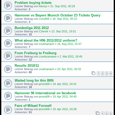
Problem buying tickets
Letzter Beitrag von
lokosp
«
21. Sep 2011, 00:29
Antworten:
3
Hannover vs Bayern Munich October 23 Tickets Query
Letzter Beitrag von
cora456
«
18. Sep 2011, 05:15
Antworten:
3
Bundesliga 2011 2012
Letzter Beitrag von
Cherek
«
13. Sep 2011, 15:51
Antworten:
15
What about the H96 2011/2012 uniform?
Letzter Beitrag von
soulmanash
«
16. Aug 2011, 01:57
Antworten:
7
From Freiburg to Freiburg
Letzter Beitrag von
zurebraveaxe
«
2. Mai 2011, 18:49
Antworten:
12
Results 2010/11
Letzter Beitrag von
soulmanash
«
20. Apr 2011, 00:32
Antworten:
60
1
2
3
4
Waited long for this WIN
Letzter Beitrag von
jeremi08
«
19. Apr 2011, 04:41
Antworten:
18
Hannover 96 International on facebook
Letzter Beitrag von
jeremi08
«
19. Apr 2011, 04:40
Antworten:
1
Fans of Mikael Forssell
Letzter Beitrag von
jeremi08
«
19. Apr 2011, 04:38
Antworten:
51
1
2
3