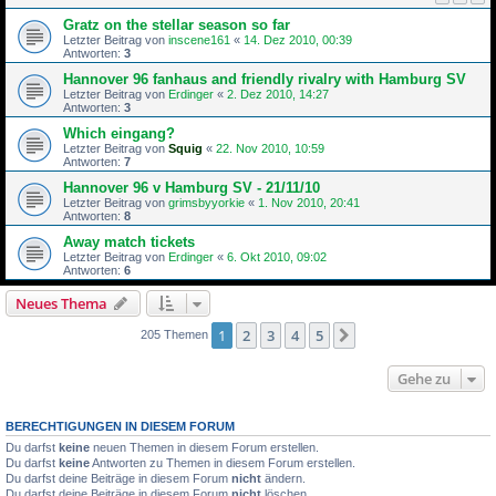
Gratz on the stellar season so far
Letzter Beitrag von
inscene161
«
14. Dez 2010, 00:39
Antworten:
3
Hannover 96 fanhaus and friendly rivalry with Hamburg SV
Letzter Beitrag von
Erdinger
«
2. Dez 2010, 14:27
Antworten:
3
Which eingang?
Letzter Beitrag von
Squig
«
22. Nov 2010, 10:59
Antworten:
7
Hannover 96 v Hamburg SV - 21/11/10
Letzter Beitrag von
grimsbyyorkie
«
1. Nov 2010, 20:41
Antworten:
8
Away match tickets
Letzter Beitrag von
Erdinger
«
6. Okt 2010, 09:02
Antworten:
6
Neues Thema
1
2
3
4
5
Nächste
205 Themen
Gehe zu
BERECHTIGUNGEN IN DIESEM FORUM
Du darfst
keine
neuen Themen in diesem Forum erstellen.
Du darfst
keine
Antworten zu Themen in diesem Forum erstellen.
Du darfst deine Beiträge in diesem Forum
nicht
ändern.
Du darfst deine Beiträge in diesem Forum
nicht
löschen.