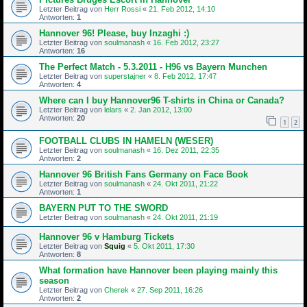
Letzter Beitrag von
Herr Rossi
«
21. Feb 2012, 14:10
Antworten:
1
Hannover 96! Please, buy Inzaghi :)
Letzter Beitrag von
soulmanash
«
16. Feb 2012, 23:27
Antworten:
16
The Perfect Match - 5.3.2011 - H96 vs Bayern Munchen
Letzter Beitrag von
superstajner
«
8. Feb 2012, 17:47
Antworten:
4
Where can I buy Hannover96 T-shirts in China or Canada?
Letzter Beitrag von
lelars
«
2. Jan 2012, 13:00
Antworten:
20
1
2
FOOTBALL CLUBS IN HAMELN (WESER)
Letzter Beitrag von
soulmanash
«
16. Dez 2011, 22:35
Antworten:
2
Hannover 96 British Fans Germany on Face Book
Letzter Beitrag von
soulmanash
«
24. Okt 2011, 21:22
Antworten:
1
BAYERN PUT TO THE SWORD
Letzter Beitrag von
soulmanash
«
24. Okt 2011, 21:19
Hannover 96 v Hamburg Tickets
Letzter Beitrag von
Squig
«
5. Okt 2011, 17:30
Antworten:
8
What formation have Hannover been playing mainly this
season
Letzter Beitrag von
Cherek
«
27. Sep 2011, 16:26
Antworten:
2