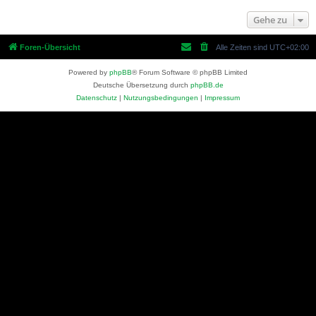
Gehe zu
Foren-Übersicht
Alle Zeiten sind
UTC+02:00
Powered by
phpBB
® Forum Software © phpBB Limited
Deutsche Übersetzung durch
phpBB.de
Datenschutz
|
Nutzungsbedingungen
|
Impressum