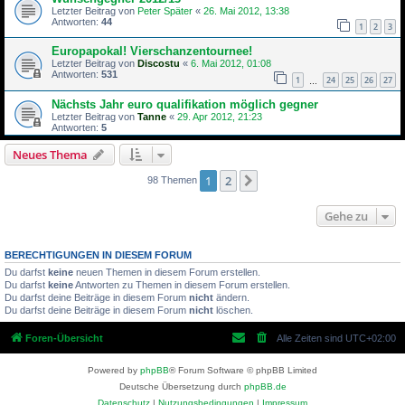
Letzter Beitrag von
Peter Später
«
26. Mai 2012, 13:38
Antworten:
44
1
2
3
Europapokal! Vierschanzentournee!
Letzter Beitrag von
Discostu
«
6. Mai 2012, 01:08
Antworten:
531
1
24
25
26
27
…
Nächsts Jahr euro qualifikation möglich gegner
Letzter Beitrag von
Tanne
«
29. Apr 2012, 21:23
Antworten:
5
Neues Thema
1
2
Nächste
98 Themen
Gehe zu
BERECHTIGUNGEN IN DIESEM FORUM
Du darfst
keine
neuen Themen in diesem Forum erstellen.
Du darfst
keine
Antworten zu Themen in diesem Forum erstellen.
Du darfst deine Beiträge in diesem Forum
nicht
ändern.
Du darfst deine Beiträge in diesem Forum
nicht
löschen.
Foren-Übersicht
Alle Zeiten sind
UTC+02:00
Powered by
phpBB
® Forum Software © phpBB Limited
Deutsche Übersetzung durch
phpBB.de
Datenschutz
|
Nutzungsbedingungen
|
Impressum