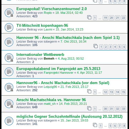
1
5
6
7
8
…
Europapokal! Vierschanzentournee! 2.0
Letzter Beitrag von
Roplo
«
18. Mai 2014, 02:40
Antworten:
423
1
19
20
21
22
…
TV-Mitschnitt kopenhagen-96
Letzter Beitrag von
Laxmi
«
15. Jan 2014, 13:23
Hannover 96 - Anschi Machatschkala (nach dem Spiel 1:1)
Letzter Beitrag von
tobegerm
«
7. Okt 2013, 16:34
Antworten:
105
1
2
3
4
5
6
Internationaler Wettbewerb
Letzter Beitrag von
Bemeh
«
4. Aug 2013, 00:52
Antworten:
2
Europapokalabend im Fanprojekt am 25.5.2013
Letzter Beitrag von
Fanprojekt Hannover
«
4. Apr 2013, 11:17
Antworten:
1
Hannover96 - Anschi Machatschkala (vor dem Spiel)
Letzter Beitrag von
Leipzig96
«
21. Feb 2013, 23:17
Antworten:
292
1
12
13
14
15
…
Anschi Machatschkala vs. Hannover 96
Letzter Beitrag von
matti_sh
«
14. Feb 2013, 20:21
Antworten:
649
1
30
31
32
33
…
mögliche Gegner Sechzehntelfinale (Auslosung 20.12.2012)
Letzter Beitrag von
tobegerm
«
15. Jan 2013, 19:03
Antworten:
141
1
5
6
7
8
…