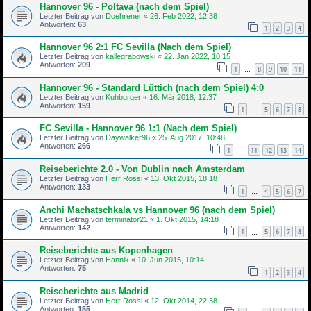
Hannover 96 - Poltava (nach dem Spiel)
Letzter Beitrag von
Doehrener
«
26. Feb 2022, 12:38
Antworten:
63
1
2
3
4
Hannover 96 2:1 FC Sevilla (Nach dem Spiel)
Letzter Beitrag von
kallegrabowski
«
22. Jan 2022, 10:15
Antworten:
209
1
8
9
10
11
…
Hannover 96 - Standard Lüttich (nach dem Spiel) 4:0
Letzter Beitrag von
Kuhburger
«
16. Mär 2018, 12:37
Antworten:
159
1
5
6
7
8
…
FC Sevilla - Hannover 96 1:1 (Nach dem Spiel)
Letzter Beitrag von
Daywalker96
«
25. Aug 2017, 10:48
Antworten:
266
1
11
12
13
14
…
Reiseberichte 2.0 - Von Dublin nach Amsterdam
Letzter Beitrag von
Herr Rossi
«
13. Okt 2015, 18:18
Antworten:
133
1
4
5
6
7
…
Anchi Machatschkala vs Hannover 96 (nach dem Spiel)
Letzter Beitrag von
terminator21
«
1. Okt 2015, 14:18
Antworten:
142
1
5
6
7
8
…
Reiseberichte aus Kopenhagen
Letzter Beitrag von
Hannik
«
10. Jun 2015, 10:14
Antworten:
75
1
2
3
4
Reiseberichte aus Madrid
Letzter Beitrag von
Herr Rossi
«
12. Okt 2014, 22:38
Antworten:
155