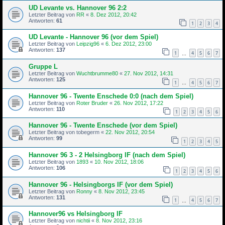
UD Levante vs. Hannover 96 2:2
Letzter Beitrag von
RR
«
8. Dez 2012, 20:42
Antworten:
61
1
2
3
4
UD Levante - Hannover 96 (vor dem Spiel)
Letzter Beitrag von
Leipzig96
«
6. Dez 2012, 23:00
Antworten:
137
1
4
5
6
7
…
Gruppe L
Letzter Beitrag von
Wuchtbrumme80
«
27. Nov 2012, 14:31
Antworten:
125
1
4
5
6
7
…
Hannover 96 - Twente Enschede 0:0 (nach dem Spiel)
Letzter Beitrag von
Roter Bruder
«
26. Nov 2012, 17:22
Antworten:
110
1
2
3
4
5
6
Hannover 96 - Twente Enschede (vor dem Spiel)
Letzter Beitrag von
tobegerm
«
22. Nov 2012, 20:54
Antworten:
99
1
2
3
4
5
Hannover 96 3 - 2 Helsingborg IF (nach dem Spiel)
Letzter Beitrag von
1893
«
10. Nov 2012, 18:06
Antworten:
106
1
2
3
4
5
6
Hannover 96 - Helsingborgs IF (vor dem Spiel)
Letzter Beitrag von
Ronny
«
8. Nov 2012, 23:45
Antworten:
131
1
4
5
6
7
…
Hannover96 vs Helsingborg IF
Letzter Beitrag von
nichtii
«
8. Nov 2012, 23:16