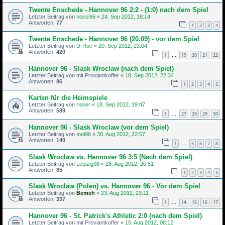
Twente Enschede - Hannover 96 2:2 - (1:0) nach dem Spiel
Letzter Beitrag von
nocci96
«
24. Sep 2012, 18:14
Antworten:
77
1
2
3
4
Twente Enschede - Hannover 96 (20.09) - vor dem Spiel
Letzter Beitrag von
D-Roc
«
20. Sep 2012, 23:04
Antworten:
420
1
19
20
21
22
…
Hannover 96 - Slask Wroclaw (nach dem Spiel)
Letzter Beitrag von
mit Proviantkoffer
«
18. Sep 2012, 22:34
Antworten:
86
1
2
3
4
5
Karten für die Heimspiele
Letzter Beitrag von
risker
«
18. Sep 2012, 19:47
Antworten:
589
1
27
28
29
30
…
Hannover 96 - Slask Wroclaw (vor dem Spiel)
Letzter Beitrag von
moi96
«
30. Aug 2012, 22:57
Antworten:
140
1
5
6
7
8
…
Slask Wroclaw vs. Hannover 96 3:5 (Nach dem Spiel)
Letzter Beitrag von
Leipzig96
«
28. Aug 2012, 20:51
Antworten:
85
1
2
3
4
5
Slask Wroclaw (Polen) vs. Hannover 96 - Vor dem Spiel
Letzter Beitrag von
Bemeh
«
23. Aug 2012, 23:11
Antworten:
337
1
14
15
16
17
…
Hannover 96 - St. Patrick's Athletic 2:0 (nach dem Spiel)
Letzter Beitrag von
mit Proviantkoffer
«
15. Aug 2012, 08:12