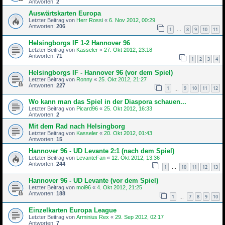
Antworten:
2
Auswärtskarten Europa
Letzter Beitrag von
Herr Rossi
«
6. Nov 2012, 00:29
Antworten:
206
1
8
9
10
11
…
Helsingborgs IF 1-2 Hannover 96
Letzter Beitrag von
Kasseler
«
27. Okt 2012, 23:18
Antworten:
71
1
2
3
4
Helsingborgs IF - Hannover 96 (vor dem Spiel)
Letzter Beitrag von
Ronny
«
25. Okt 2012, 21:27
Antworten:
227
1
9
10
11
12
…
Wo kann man das Spiel in der Diaspora schauen...
Letzter Beitrag von
Picard96
«
25. Okt 2012, 16:33
Antworten:
2
Mit dem Rad nach Helsingborg
Letzter Beitrag von
Kasseler
«
20. Okt 2012, 01:43
Antworten:
15
Hannover 96 - UD Levante 2:1 (nach dem Spiel)
Letzter Beitrag von
LevanteFan
«
12. Okt 2012, 13:36
Antworten:
244
1
10
11
12
13
…
Hannover 96 - UD Levante (vor dem Spiel)
Letzter Beitrag von
moi96
«
4. Okt 2012, 21:25
Antworten:
188
1
7
8
9
10
…
Einzelkarten Europa League
Letzter Beitrag von
Arminius Rex
«
29. Sep 2012, 02:17
Antworten:
7