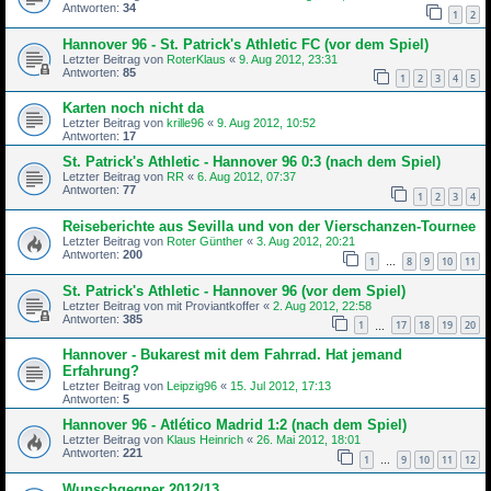
Antworten:
34
1
2
Hannover 96 - St. Patrick's Athletic FC (vor dem Spiel)
Letzter Beitrag von
RoterKlaus
«
9. Aug 2012, 23:31
Antworten:
85
1
2
3
4
5
Karten noch nicht da
Letzter Beitrag von
krille96
«
9. Aug 2012, 10:52
Antworten:
17
St. Patrick's Athletic - Hannover 96 0:3 (nach dem Spiel)
Letzter Beitrag von
RR
«
6. Aug 2012, 07:37
Antworten:
77
1
2
3
4
Reiseberichte aus Sevilla und von der Vierschanzen-Tournee
Letzter Beitrag von
Roter Günther
«
3. Aug 2012, 20:21
Antworten:
200
1
8
9
10
11
…
St. Patrick's Athletic - Hannover 96 (vor dem Spiel)
Letzter Beitrag von
mit Proviantkoffer
«
2. Aug 2012, 22:58
Antworten:
385
1
17
18
19
20
…
Hannover - Bukarest mit dem Fahrrad. Hat jemand
Erfahrung?
Letzter Beitrag von
Leipzig96
«
15. Jul 2012, 17:13
Antworten:
5
Hannover 96 - Atlético Madrid 1:2 (nach dem Spiel)
Letzter Beitrag von
Klaus Heinrich
«
26. Mai 2012, 18:01
Antworten:
221
1
9
10
11
12
…
Wunschgegner 2012/13