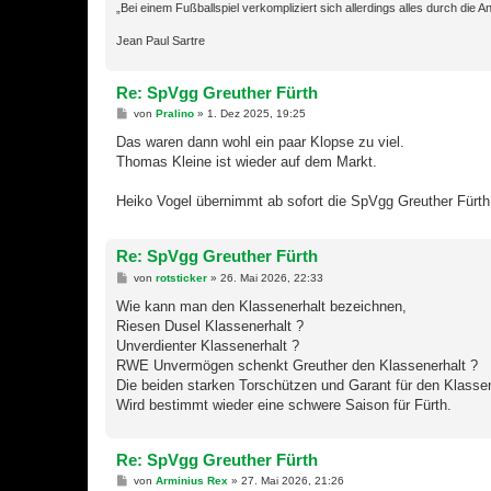
„Bei einem Fußballspiel verkompliziert sich allerdings alles durch die
Jean Paul Sartre
Re: SpVgg Greuther Fürth
B
von
Pralino
»
1. Dez 2025, 19:25
e
i
Das waren dann wohl ein paar Klopse zu viel.
t
Thomas Kleine ist wieder auf dem Markt.
r
a
g
Heiko Vogel übernimmt ab sofort die SpVgg Greuther Fürth
Re: SpVgg Greuther Fürth
B
von
rotsticker
»
26. Mai 2026, 22:33
e
i
Wie kann man den Klassenerhalt bezeichnen,
t
Riesen Dusel Klassenerhalt ?
r
a
Unverdienter Klassenerhalt ?
g
RWE Unvermögen schenkt Greuther den Klassenerhalt ?
Die beiden starken Torschützen und Garant für den Klassene
Wird bestimmt wieder eine schwere Saison für Fürth.
Re: SpVgg Greuther Fürth
B
von
Arminius Rex
»
27. Mai 2026, 21:26