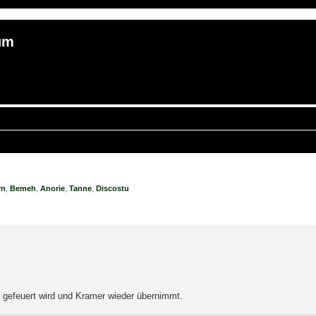
um
rn
,
Bemeh
,
Anorie
,
Tanne
,
Discostu
erte Suche
gefeuert wird und Kramer wieder übernimmt.