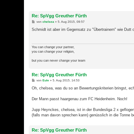
a
g
Re: SpVgg Greuther Fürth
B
von
chelsea
»
5. Aug 2015, 09:57
e
i
Schmidt ist aber im Gegensatz zu "Übertrainern" wie Dutt o
t
r
a
g
You can change your partner,
you can change your religion,
but you can never change your team
Re: SpVgg Greuther Fürth
B
von
Eule
»
5. Aug 2015, 14:53
e
i
Oh, chelsea, was du so an Bewertungskriterien bringst, ec
t
r
a
Der Mann passt haargenau zum FC Heidenheim. Noch!
g
Jupp Heynckes, chelsea, ist in der Bundesliga 2 x gefloge
(falls man davon sprechen kann) genüsslich in die Tonne b
Re: SpVgg Greuther Fürth