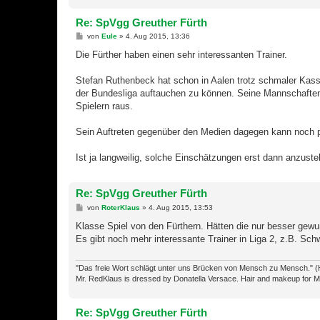
Re: SpVgg Greuther Fürth
B
von
Eule
»
4. Aug 2015, 13:36
e
i
Die Fürther haben einen sehr interessanten Trainer.
t
r
a
Stefan Ruthenbeck hat schon in Aalen trotz schmaler Kasse
g
der Bundesliga auftauchen zu können. Seine Mannschaften si
Spielern raus.
Sein Auftreten gegenüber den Medien dagegen kann noch prof
Ist ja langweilig, solche Einschätzungen erst dann anzustel
Re: SpVgg Greuther Fürth
B
von
RoterKlaus
»
4. Aug 2015, 13:53
e
i
Klasse Spiel von den Fürthern. Hätten die nur besser gewu
t
Es gibt noch mehr interessante Trainer in Liga 2, z.B. Sc
r
a
g
"Das freie Wort schlägt unter uns Brücken von Mensch zu Mensch." (
Mr. RedKlaus is dressed by Donatella Versace. Hair and makeup for M
Re: SpVgg Greuther Fürth