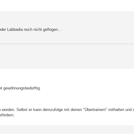
der Labbadia noch nicht geflogen...
ht gewöhnungsbedürftig.
n worden. Selbst er kann demzufolge mit deinen "Übertrainern" mithalten und
efördern.