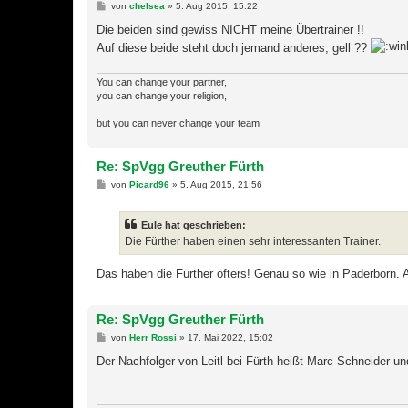
B
von
chelsea
»
5. Aug 2015, 15:22
e
i
Die beiden sind gewiss NICHT meine Übertrainer !!
t
Auf diese beide steht doch jemand anderes, gell ??
r
a
g
You can change your partner,
you can change your religion,
but you can never change your team
Re: SpVgg Greuther Fürth
B
von
Picard96
»
5. Aug 2015, 21:56
e
i
t
Eule hat geschrieben:
r
a
Die Fürther haben einen sehr interessanten Trainer.
g
Das haben die Fürther öfters! Genau so wie in Paderborn. A
Re: SpVgg Greuther Fürth
B
von
Herr Rossi
»
17. Mai 2022, 15:02
e
i
Der Nachfolger von Leitl bei Fürth heißt Marc Schneider un
t
r
a
g