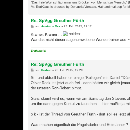
"Das freie Wort schlägt unter uns Brücken von Mensch zu Mensch." (
Mr. RedKlaus is dressed by Donatella Versace. Hair and makeup for M
Re: SpVgg Greuther Fürth
B
von
Arminius Rex
»
23. Feb 2015, 19:17
e
i
Kramer, Kramer ...
t
War das nicht dieser sagenumwobene Wundertrainer aus Für
r
a
g
Erstklassig!
Re: SpVgg Greuther Fürth
B
von
Pralino
»
23. Feb 2015, 19:20
e
i
Si - und aktuell haben es einige "Kollegen" mit Daniel "Düs
t
Oliver Reck ist jetzt auch frei - dann hätten wir gleich jema
r
a
der unseren Ron-Robert pimpt.
g
Ganz skurril wird es, wenn wir am Samstag den Stevens a
um ihn dann gegen Korkut zu tauschen ... hier mußte ja m
o k - ist der Thread von Greuther Fürth - dort soll es jetzt 
Was machen eigentlich die Pagelsdorfer und Reimänner ?