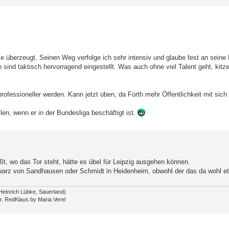
 überzeugt. Seinen Weg verfolge ich sehr intensiv und glaube fest an seine M
nd taktisch hervorragend eingestellt. Was auch ohne viel Talent geht, kitzel
essioneller werden. Kann jetzt üben, da Fürth mehr Öffentlichkeit mit sich b
len, wenn er in der Bundesliga beschäftigt ist.
ßt, wo das Tor steht, hätte es übel für Leipzig ausgehen können.
hwarz von Sandhausen oder Schmidt in Heidenheim, obwohl der das da wohl etw
Heinrich Lübke, Sauerland)
r. RedKlaus by Maria Verel