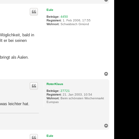
a
c
Eule
h
o
Beiträge:
4450
Registriert:
1. Feb 2006, 17:55
b
Wohnort:
Schwäbisch Gmünd
e
n
öglichkeit, bald in
t er bei seinen
ringt als Aalen.
N
a
c
RoterKlaus
h
o
Beiträge:
27721
Registriert:
21. Jan 2003, 10:54
b
Wohnort:
Beim schönsten Wochenmarkt
e
Europas
as leichter hat.
n
N
a
c
Eule
h