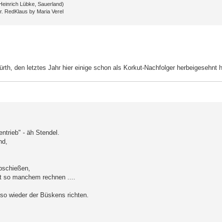
Heinrich Lübke, Sauerland)
r. RedKlaus by Maria Verel
th, den letztes Jahr hier einige schon als Korkut-Nachfolger herbeigesehnt 
entrieb" - äh Stendel.
nd,
bschießen,
it so manchem rechnen ....
also wieder der Büskens richten.