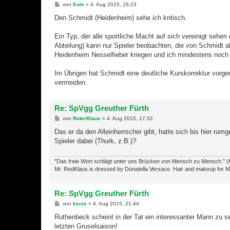
B
von
Eule
»
4. Aug 2015, 16:23
e
i
Den Schmidt (Heidenheim) sehe ich kritisch.
t
r
a
Ein Typ, der alle sportliche Macht auf sich vereinigt sehen
g
Abteilung) kann nur Spieler beobachten, die von Schmidt a
Heidenheim Nesselfieber kriegen und ich mindestens noch 
Im Übrigen hat Schmidt eine deutliche Kurskorrektur vor
vermeiden.
Re: SpVgg Greuther Fürth
B
von
RoterKlaus
»
4. Aug 2015, 17:32
e
i
Das er da den Alleinherrscher gibt, hatte sich bis hier rum
t
Spieler dabei (Thurk, z.B.)?
r
a
g
"Das freie Wort schlägt unter uns Brücken von Mensch zu Mensch." (
Mr. RedKlaus is dressed by Donatella Versace. Hair and makeup for M
Re: SpVgg Greuther Fürth
B
von
kerze
»
4. Aug 2015, 21:44
e
i
Ruthenbeck scheint in der Tat ein interessanter Mann zu se
t
letzten Gruselsaison!
r