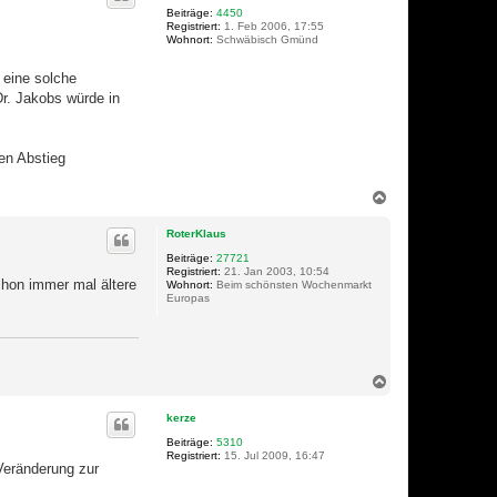
o
Beiträge:
4450
Registriert:
1. Feb 2006, 17:55
b
Wohnort:
Schwäbisch Gmünd
e
n
 eine solche
Dr. Jakobs würde in
en Abstieg
N
a
c
RoterKlaus
h
o
Beiträge:
27721
Registriert:
21. Jan 2003, 10:54
b
schon immer mal ältere
Wohnort:
Beim schönsten Wochenmarkt
e
Europas
n
N
a
c
kerze
h
o
Beiträge:
5310
Registriert:
15. Jul 2009, 16:47
b
 Veränderung zur
e
n